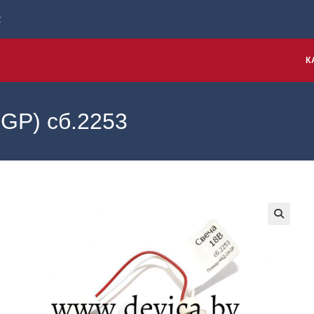
2
К
GP) сб.2253
🔍