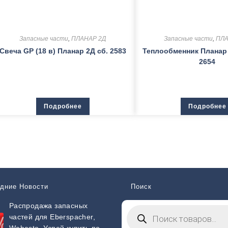
Запасные части
,
ПЛАНАР 2Д
Запасные части
,
ПЛА
Свеча GP (18 в) Планар 2Д сб. 2583
Теплообменник Планар 
2654
Подробнее
Подробнее
дние Новости
Поиск
Распродажа запасных
частей для Eberspacher,
Webasto. Успей купить по