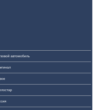
узовой автомобиль
игинал
вое
плостар
ссия