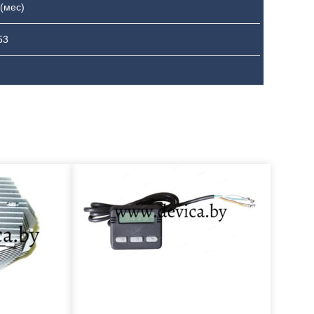
 (мес)
53