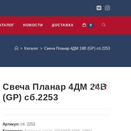
АТАЛОГ
НОВОСТИ
ДОСТАВКА
0
>
Каталог
>
Свеча Планар 4ДМ 24В (GP) сб.2253
Свеча Планар 4ДМ 24В
(GP) сб.2253
Артикул:
сб. 2253
Категории:
Запасные части
,
ПЛАНАР 4ДМ, 4ДМ2