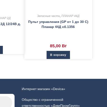
Запасные части
,
ПЛАНАР 44Д
НАР 2Д
Пульт управления (GP от 1 до 30 С)
2Д 12/24В д.
Планар 44Д сб.1356
85,00
Br
В корзину
Интернет магазин «Devica»
Общество с ограниченной
ответственностью «ДэвиПромГрупп»