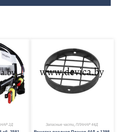
НАР 2Д
Запасные части
,
ПЛАНАР 44Д
 сб. 2581
Решетка входная Планар 44Д д.1398