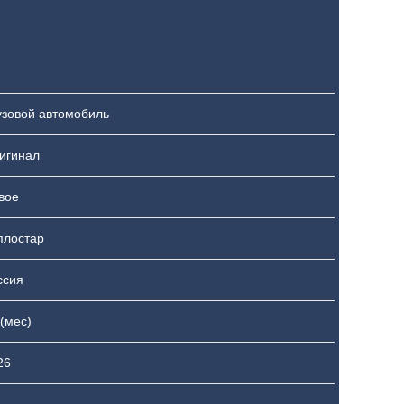
узовой автомобиль
игинал
вое
плостар
ссия
 (мес)
26