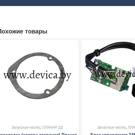
Похожие товары
Запасные части
,
ПЛАНАР 2Д
Запасные части
,
ПЛА
рокладка (камера сгорания) Планар
Блок управления 24В