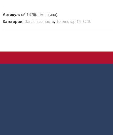
Артикул:
сб.1326(ламп. типа)
Категории:
Запасные части
,
Теплостар 14ТС-10