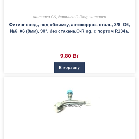
Фитинги G6
,
Фитинги O-Ring
,
Фитинги
Фитинг соед., под обжимку, антикорроз. сталь, 3/8, G6,
№6, #6 (8мм), 90°, без стакана,O-Ring, с портом R134a.
9,80
Br
В корзину