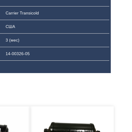
Carrier Transicold
США
3 (мес)
14-00326-05