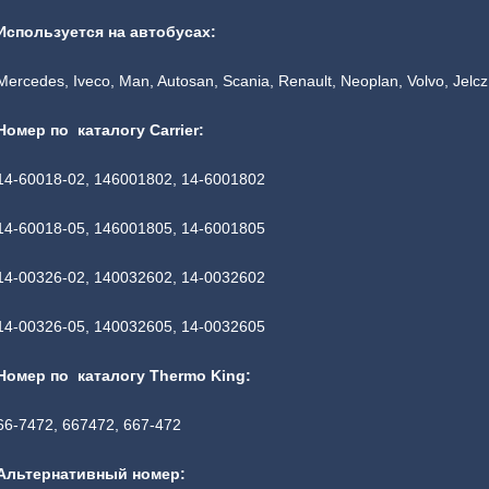
Используется на автобусах:
Mercedes, Iveco, Man, Autosan, Scania, Renault, Neoplan, Volvo, Jelcz,
Номер по каталогу Carrier:
14-60018-02, 146001802, 14-6001802
14-60018-05, 146001805, 14-6001805
14-00326-02, 140032602, 14-0032602
14-00326-05, 140032605, 14-0032605
Номер по каталогу Thermo King:
66-7472, 667472, 667-472
Альтернативный номер: