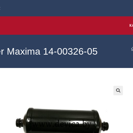
2
К
er Maxima 14-00326-05
🔍