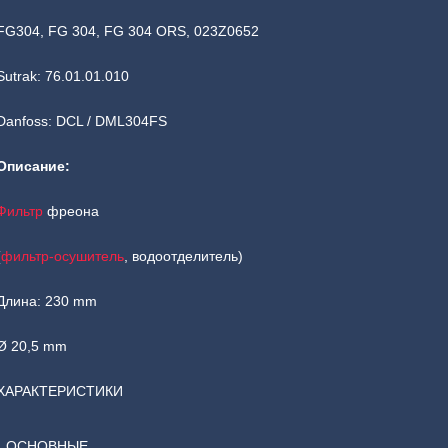
FG304, FG 304, FG 304 ORS, 023Z0652
Sutrak: 76.01.01.010
Danfoss: DCL / DML304FS
Описание:
Фильтр
фреона
(
фильтр-осушитель
, водоотделитель)
Длина: 230 mm
Ø 20,5 mm
ХАРАКТЕРИСТИКИ
ОСНОВНЫЕ