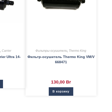
и
,
Carrier
Фильтры-осушители
,
Thermo King
er Ultra 14-
Фильтр-осушитель Thermo King VM/V
668471
130,00
Br
В корзину