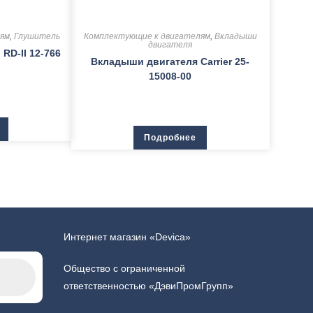
лям
,
Глушитель
Комплектующие к двигателям
,
Вкладыши
двигателя
RD-II 12-766
Вкладыши двигателя Carrier 25-
15008-00
Подробнее
Интернет магазин «Devica»
Общество с ограниченной
ответственностью «ДэвиПромГрупп»