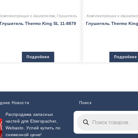
Комплектующие к двигателям
,
Глушитель
Комплектующие к двигате
Глушитель Thermo King SL 11-8879
Глушитель Thermo King 
Подробнее
Подробнее
дние Новости
Поиск
Распродажа запасных
частей для Eberspacher,
Webasto. Успей купить по
сниженной цене!