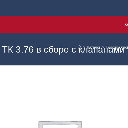
2
К
 ТК 3.76 в сборе с клапанами
>
Каталог
>
Головка бло