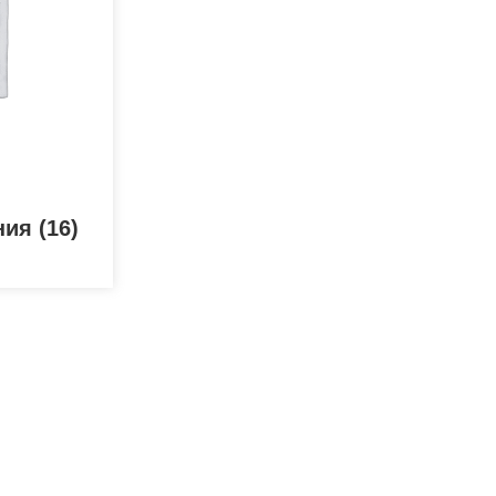
ения
(16)