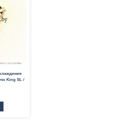
гателям
,
тат системы
охлаждения
mo King SL /
4