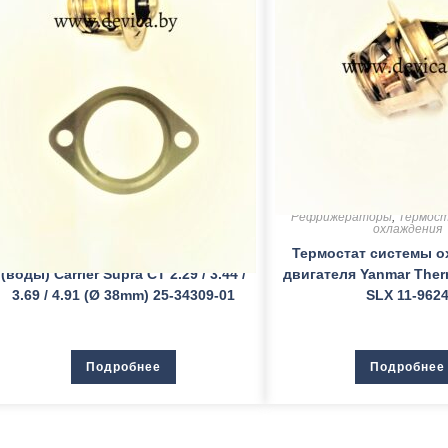
Комплектующие к двигателям
,
Комплектующие к дви
Рефрижераторы
,
Термостат системы
Рефрижераторы
,
Термос
охлаждения
охлаждения
Термостат системы охлаждения
Термостат системы 
(воды) Carrier Supra CT 2.29 / 3.44 /
двигателя Yanmar Ther
3.69 / 4.91 (Ø 38mm) 25-34309-01
SLX 11-962
Подробнее
Подробнее