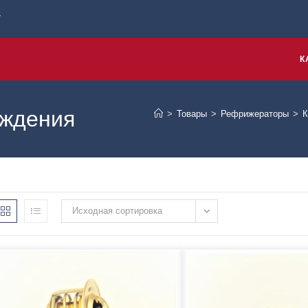
7
К
аждения
>
Товары
>
Рефрижераторы
>
К
Исходная сортировка